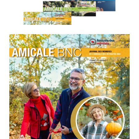
l'image
agrandie