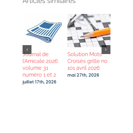
Articles similaires
de
Journal de
Solution Mots
Grand T
e 2025
l’Amicale 2026
Croisés grille no
2026 –
0 no 1,
volume 31
101 avril 2026
Destinat
numéro 1 et 2
Laurenti
mai 27th, 2026
Bénévol
27th,
juillet 17th, 2026
recherc
mars 2nd