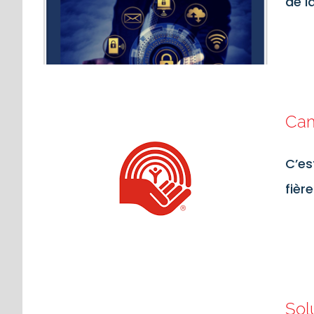
de l
Cam
C’es
fièr
Sol