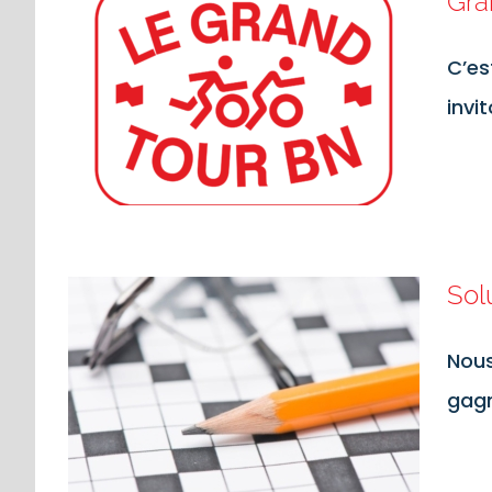
Gra
C’es
invi
Sol
Nous
gagn