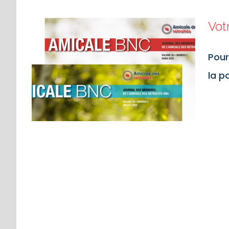
Vot
Pour
la p