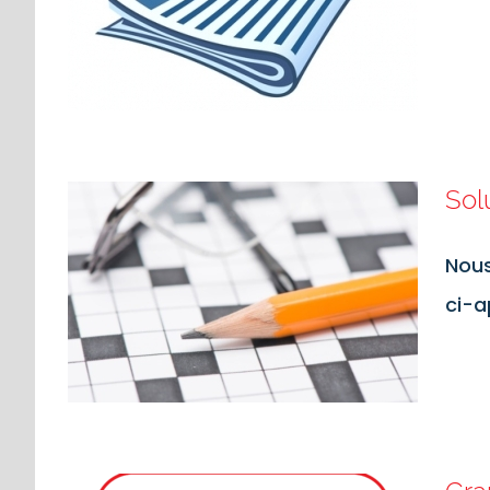
Sol
Nous
ci-a