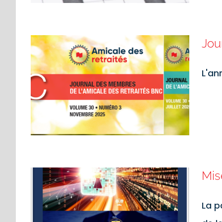
Jou
L'an
Mise
La p