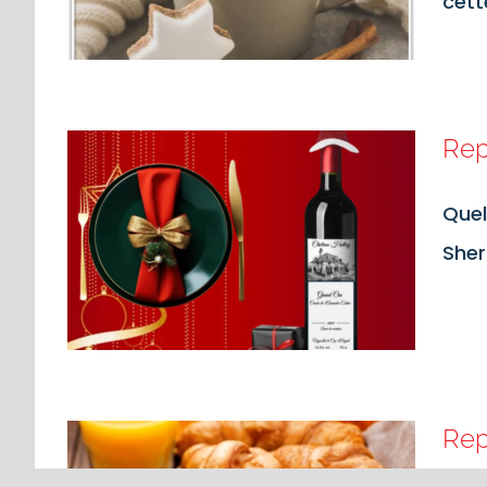
cett
Rep
Quel
Sher
Rep