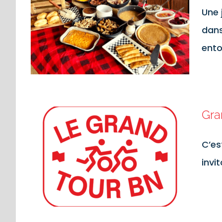
Une 
dans
ento
Gra
C’es
invi