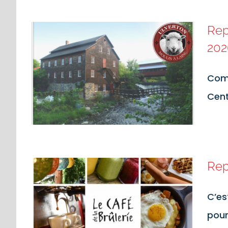
Rep
202
Comp
Cent
Rep
C’es
pour