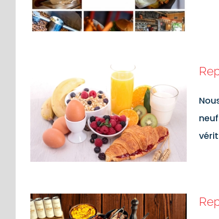
Rep
Nous
neuf
véri
Rep