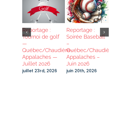
our BN
Reportage :
Reportage :
Reportag
Tournoi de golf
Soirée Baseball
Dîner de 
ion
—
–
–
des –
Québec/Chaudière-
Québec/Chaudière-
Québec/
es
Appalaches —
Appalaches –
Appalac
hés
Juillet 2026
Juin 2026
avril 20th
 2026
juillet 23rd, 2026
juin 20th, 2026