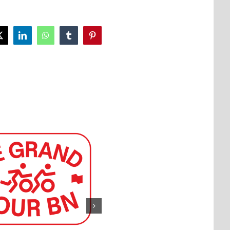
ok
X
LinkedIn
WhatsApp
Tumblr
Pinterest