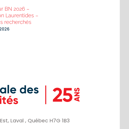
ur BN 2026 –
Solution Mots Croisés grille 
on Laurentides –
100, janvier 2026
s recherchés
février 10th, 2026
 2026
Est, Laval , Québec H7G 1B3