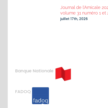
rnal de l’Amicale 2025
Journal de l’Amicale 20
me 30 no 1, 2 et 3
volume 31 numéro 1 et 
mbre 27th, 2025
juillet 17th, 2026
Banque Nationale
FADOQ