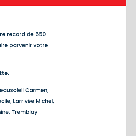
tre record de 550
ire parvenir votre
tte.
 Beausoleil Carmen,
ile, Larrivée Michel,
nine, Tremblay