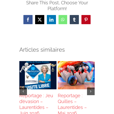
Share This Post, Choose Your
Platform!
Facebook
X
LinkedIn
WhatsApp
Tumblr
Pinterest
Articles similaires
e :
Reportage : Jeu
Reportage :
Reportag
Banquet
d’évasion –
Quilles –
Dîner d
t Cidres
Laurentides –
Laurentides –
retrouva
tides –
Juin 2026
Mai 2026
Laurenti