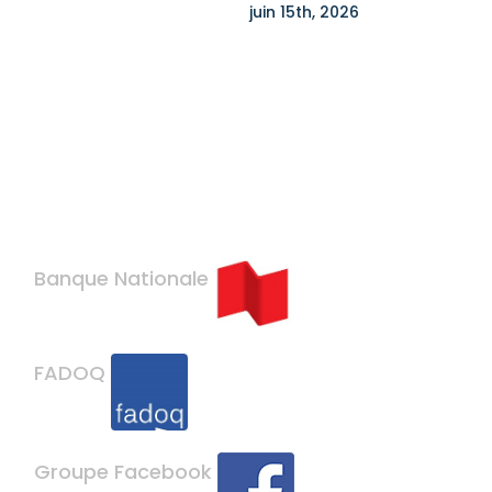
, 2026
juin 15th, 2026
Banque Nationale
FADOQ
Groupe Facebook