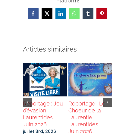
Platform!
Facebook
X
LinkedIn
WhatsApp
Tumblr
Pinterest
Articles similaires
e :
Reportage : Jeu
Reportage : Le
Reportag
Banquet
d’évasion –
Choeur de la
Quilles 
t Cidres
Laurentides –
Laurentie –
Laurenti
tides –
Juin 2026
Laurentides –
Mai 202
6
Juin 2026
juillet 3rd, 2026
mai 27th,