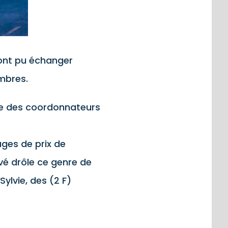
 ont pu échanger
mbres.
re des coordonnateurs
ages de prix de
vé drôle ce genre de
ylvie, des (2 F)