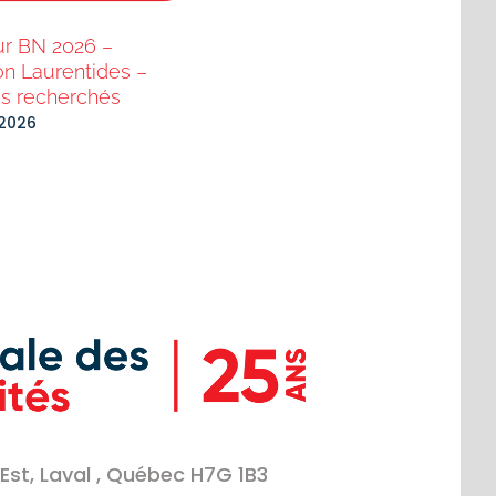
ur BN 2026 –
Reportage : Dîner de Noël —
on Laurentides –
Centre-du-Québec — Janvie
s recherchés
2026
 2026
janvier 8th, 2026
Est, Laval , Québec H7G 1B3