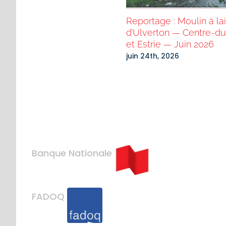
pagne Centraide 2025 –
Reportage : Moulin à la
sage de la Banque
d’Ulverton — Centre-d
ionale
et Estrie — Juin 2026
bre 14th, 2025
juin 24th, 2026
Banque Nationale
FADOQ