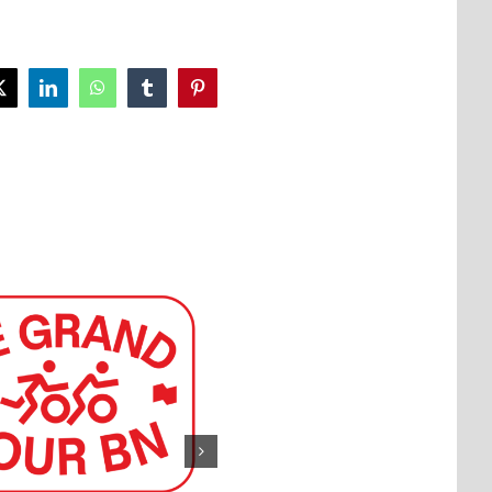
ok
X
LinkedIn
WhatsApp
Tumblr
Pinterest