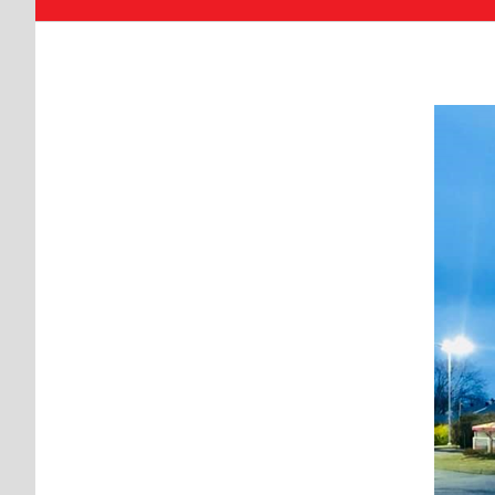
Voir
l'image
agrandie