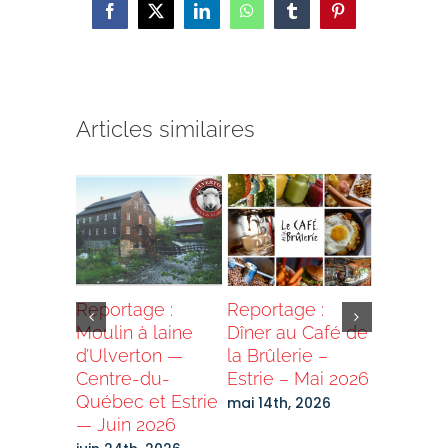
Facebook
X
LinkedIn
WhatsApp
Tumblr
Pinterest
Articles similaires
our BN
Reportage :
Reportage :
Reportag
Moulin à laine
Dîner au Café de
Déjeune
ion
d’Ulverton —
la Brûlerie –
Cocofrut
des –
Centre-du-
Estrie – Mai 2026
Estrie
es
Québec et Estrie
mai 14th, 2026
avril 21st
hés
— Juin 2026