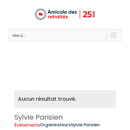
Passer
au
contenu
Aller à...
Aucun résultat trouvé.
Sylvie Parisien
Organisateurs
Sylvie Parisien
Évènements