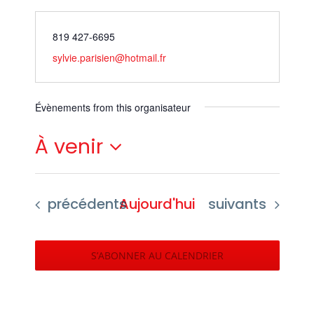
819 427-6695
sylvie.parisien@hotmail.fr
Évènements from this organisateur
À venir
Sélectionnez
une
Évènements
Évènements
précédents
Aujourd'hui
suivants
date.
S’ABONNER AU CALENDRIER