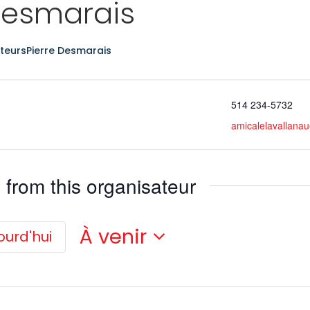
Desmarais
teurs
Pierre Desmarais
514 234-5732
amicalelavallana
from this organisateur
À venir
ourd'hui
Sélectionnez
une
date.