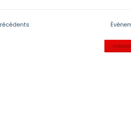
récédents
Évène
S’ABONN