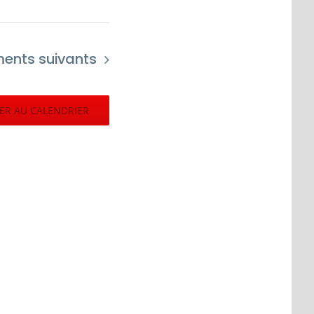
ments
suivants
ER AU CALENDRIER