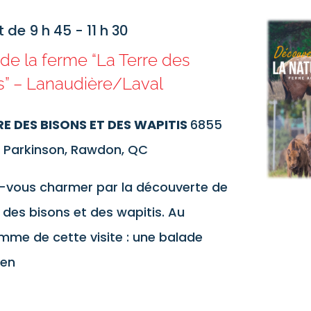
t de 9 h 45
-
11 h 30
 de la ferme “La Terre des
s” – Lanaudière/Laval
RE DES BISONS ET DES WAPITIS
6855
 Parkinson, Rawdon, QC
z-vous charmer par la découverte de
e des bisons et des wapitis. Au
me de cette visite : une balade
 en