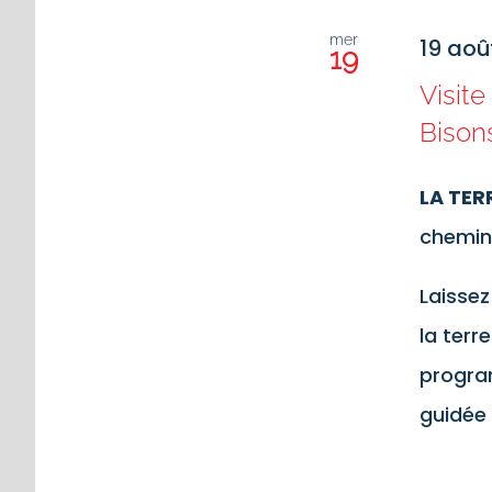
mer
19 aoû
19
Visite
Bison
LA TER
chemin
Laisse
la terr
program
guidée