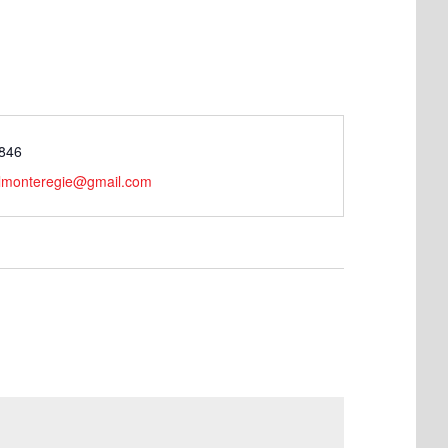
846
lmonteregie@gmail.com