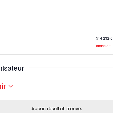
514 232-0
amicalemt
nisateur
ir
ctionnez
.
Aucun résultat trouvé.