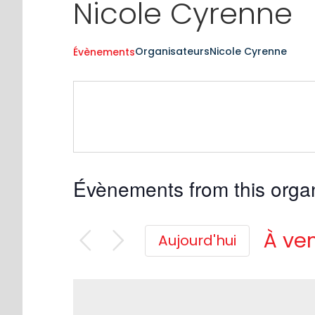
Nicole Cyrenne
Organisateurs
Nicole Cyrenne
Évènements
Évènements from this orga
À ven
Aujourd'hui
Séle
une
date