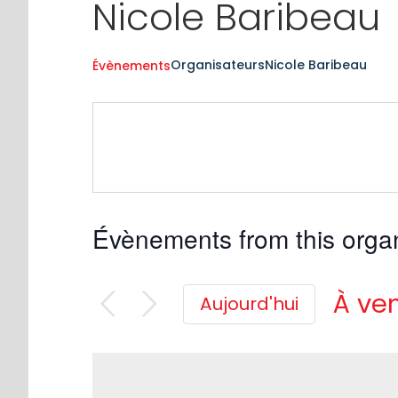
Nicole Baribeau
Organisateurs
Nicole Baribeau
Évènements
Évènements from this orga
À ven
Aujourd'hui
Séle
une
date