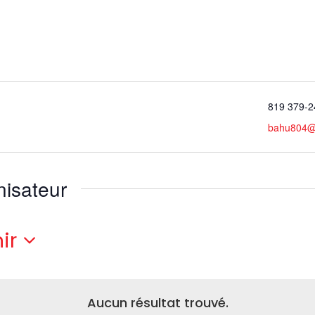
819 379-2
bahu804@
nisateur
ir
ctionnez
.
Aucun résultat trouvé.