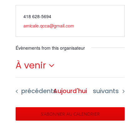
418 628-5694
amicale.qcca@gmail.com
Évènements from this organisateur
À venir
Sélectionnez
une
Évènements
Évènements
précédents
Aujourd'hui
suivants
date.
S’ABONNER AU CALENDRIER