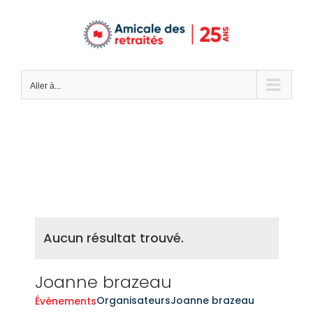
Passer
au
contenu
Aller à...
Aucun résultat trouvé.
Joanne brazeau
Organisateurs
Joanne brazeau
Évènements