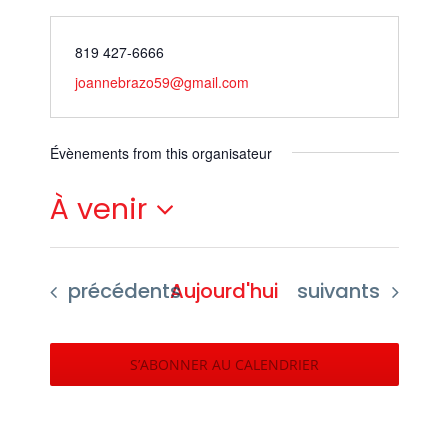
819 427-6666
joannebrazo59@gmail.com
Évènements from this organisateur
À venir
Sélectionnez
une
Évènements
Évènements
précédents
Aujourd'hui
suivants
date.
S’ABONNER AU CALENDRIER