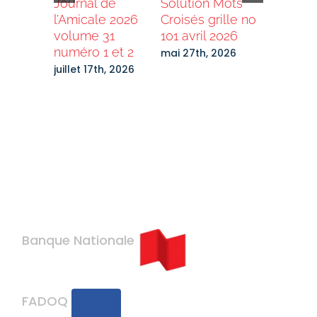
de
Journal de
Solution Mots
Grand T
e 2025
l’Amicale 2026
Croisés grille no
2026 –
0 no 1,
volume 31
101 avril 2026
Destinat
numéro 1 et 2
Laurenti
mai 27th, 2026
Bénévol
27th,
juillet 17th, 2026
recherc
mars 2nd
Banque Nationale
FADOQ