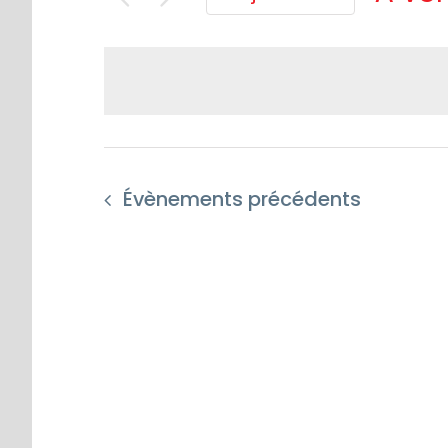
Séle
une
date
Évènements
précédents