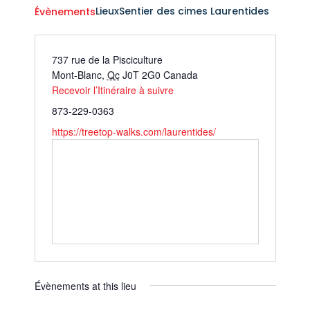
Lieux
Sentier des cimes Laurentides
Évènements
737 rue de la Pisciculture
Mont-Blanc
,
Qc
J0T 2G0
Canada
Recevoir l’Itinéraire à suivre
873-229-0363
https://treetop-walks.com/laurentides/
Évènements at this lieu