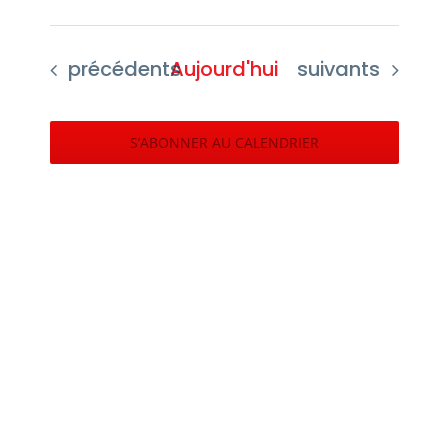
Sélectionnez
une
Évènements
Évènements
précédents
Aujourd'hui
suivants
date.
S’ABONNER AU CALENDRIER