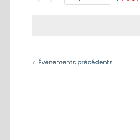
Séle
une
date
Évènements
précédents