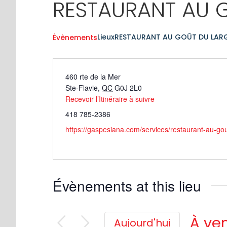
RESTAURANT AU 
Lieux
RESTAURANT AU GOÛT DU LARG
Évènements
460 rte de la Mer
Ste-Flavie
,
QC
G0J 2L0
Recevoir l’Itinéraire à suivre
418 785-2386
https://gaspesiana.com/services/restaurant-au-gou
Évènements at this lieu
À ven
Aujourd'hui