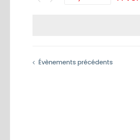
Séle
une
date
Évènements
précédents