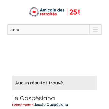
Passer
au
contenu
Aller à...
Aucun résultat trouvé.
Le Gaspésiana
Lieux
Le Gaspésiana
Évènements