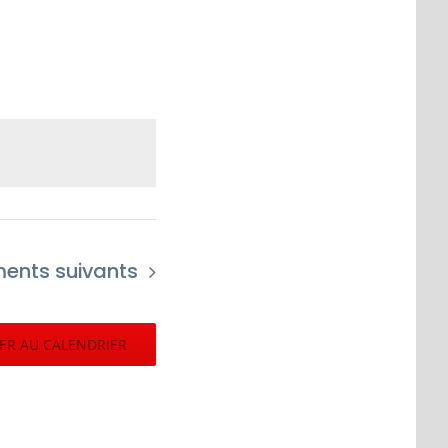
ments
suivants
ER AU CALENDRIER