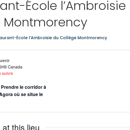
ant-École l’Ambroisie
e Montmorency
aurant-École l’Ambroisie du Collège Montmorency
Avenir
5H9
Canada
à suivre
,
Prendre le corridor à
Agora où se situe le
t this lieu