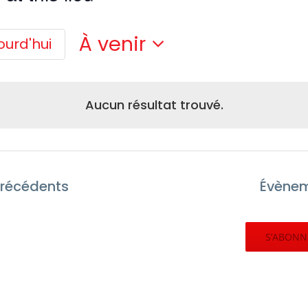
À venir
ourd'hui
Sélectionnez
une
date.
Aucun résultat trouvé.
récédents
Évène
S’ABONN