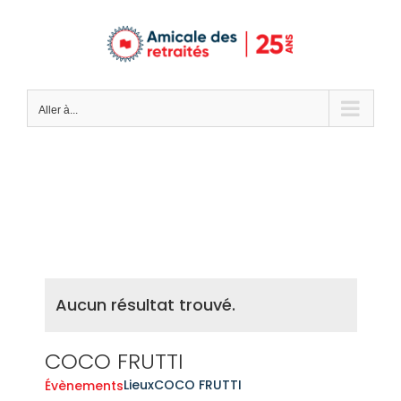
Passer
au
contenu
Aller à...
Aucun résultat trouvé.
COCO FRUTTI
Lieux
COCO FRUTTI
Évènements