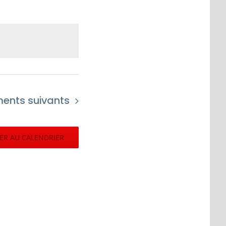
ments
suivants
ER AU CALENDRIER