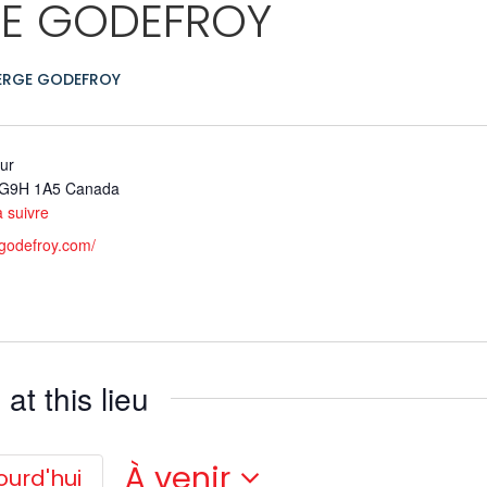
E GODEFROY
ERGE GODEFROY
ur
G9H 1A5
Canada
à suivre
godefroy.com/
t this lieu
À venir
ourd'hui