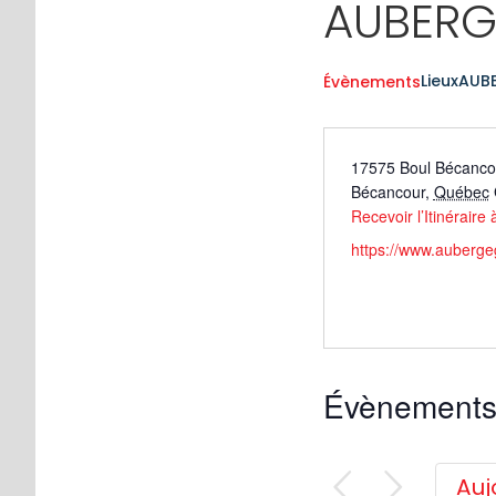
AUBERG
Lieux
AUB
Évènements
17575 Boul Bécanco
Bécancour
,
Québec
Recevoir l’Itinéraire 
https://www.auberge
Évènements a
Auj