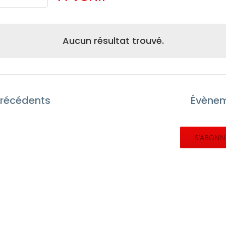
Sélectionnez
une
date.
Aucun résultat trouvé.
récédents
Évène
S’ABONN