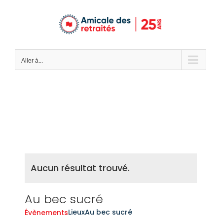
Passer
au
contenu
Aller à...
Aucun résultat trouvé.
Au bec sucré
Lieux
Au bec sucré
Évènements