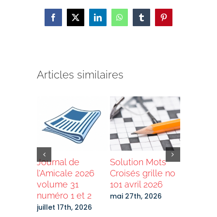
Facebook
X
LinkedIn
WhatsApp
Tumblr
Pinterest
Articles similaires
de
Journal de
Solution Mots
Grand T
e 2025
l’Amicale 2026
Croisés grille no
2026 –
0 no 1,
volume 31
101 avril 2026
Destinat
numéro 1 et 2
Laurenti
mai 27th, 2026
Bénévol
27th,
juillet 17th, 2026