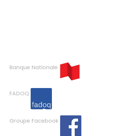
recherc
mars 2nd
Banque Nationale
FADOQ
Groupe Facebook