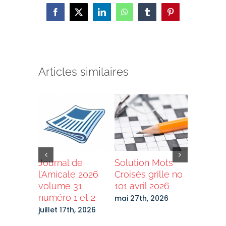
Facebook
X
LinkedIn
WhatsApp
Tumblr
Pinterest
Articles similaires
de
Journal de
Solution Mots
Grand T
e 2025
l’Amicale 2026
Croisés grille no
2026 –
0 no 1,
volume 31
101 avril 2026
Destinat
numéro 1 et 2
Laurenti
mai 27th, 2026
Bénévol
27th,
juillet 17th, 2026
recherc