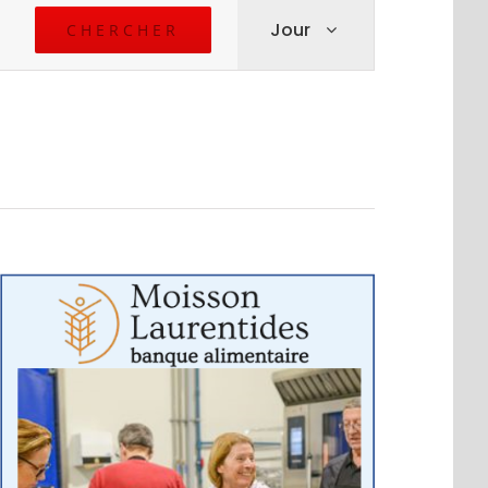
Navigation
Jour
CHERCHER
de
vues
Évènement