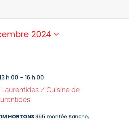
cembre 2024
ctionnez
.
3 h 00
-
16 h 00
Laurentides / Cuisine de
aurentides
/TIM HORTONS
355 montée Sanche,