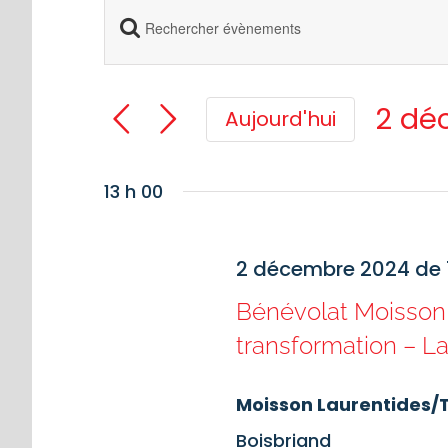
Saisir
Recherche
mot-
et
clé.
2 dé
Aujourd'hui
navigation
Rechercher
Séle
Évènements
une
de
13 h 00
date
par
vues
mot-
Évènements
2 décembre 2024 de 1
clé.
Bénévolat Moisson 
transformation – L
Moisson Laurentides
Boisbriand