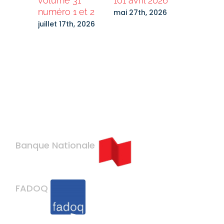
0 no 1,
volume 31
101 avril 2026
Destinat
numéro 1 et 2
Laurenti
mai 27th, 2026
Bénévol
27th,
juillet 17th, 2026
recherc
mars 2nd
Banque Nationale
FADOQ