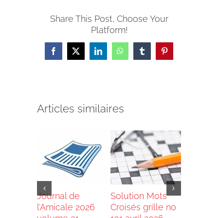
Share This Post, Choose Your
Platform!
Facebook
X
LinkedIn
WhatsApp
Tumblr
Pinterest
Articles similaires
de
Journal de
Solution Mots
Grand T
e 2025
l’Amicale 2026
Croisés grille no
2026 –