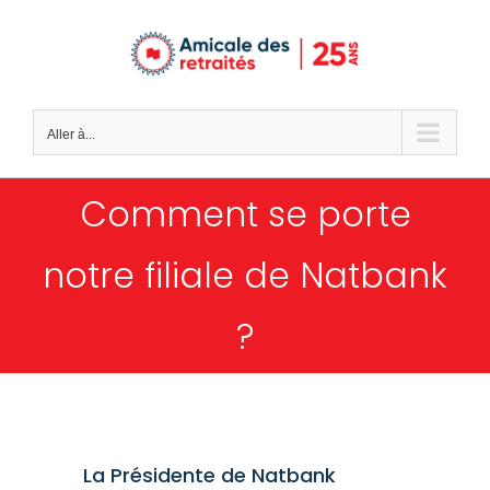
Passer
au
contenu
Aller à...
Comment se porte
notre filiale de Natbank
?
La Présidente de Natbank