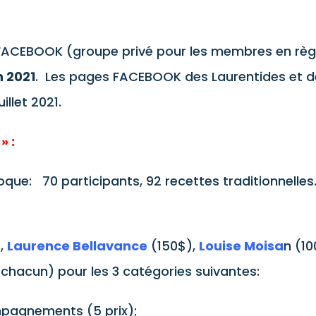
FACEBOOK (groupe privé pour les membres en règl
in 2021
. Les pages FACEBOOK des Laurentides et d
illet 2021.
» :
que: 70 participants, 92 recettes traditionnelle
,
Laurence Bellavance
(150$),
Louise Moisa
n (10
 chacun) pour les 3 catégories suivantes:
pagnements (5 prix);