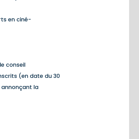
rts en ciné-
le conseil
nscrits (en date du 30
r annonçant la