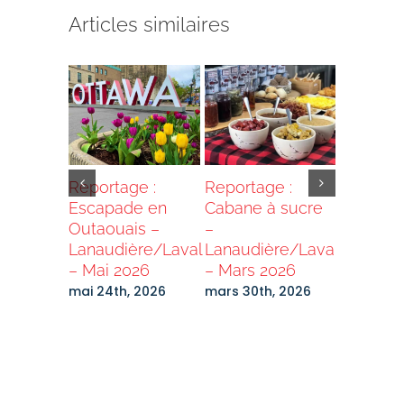
Articles similaires
our BN
Reportage :
Reportage :
Reportag
Escapade en
Cabane à sucre
Visite de
ion
Outaouais –
–
Maison 
des –
Lanaudière/Laval
Lanaudière/Laval
Canada
es
– Mai 2026
– Mars 2026
Lanaudi
hés
— Mars 
mai 24th, 2026
mars 30th, 2026
 2026
mars 30th