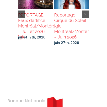
e :
REPORTAGE :
Reportage :
Reportag
nce
Feux d’artifice –
Cirque du Soleil
Pickleba
nce
Montréal/Montérégie
–
Montréa
le –
– Juillet 2026
Montréal/Montérégie
– Mai 2
l/Montérégie
– Juin 2026
juillet 19th, 2026
mai 30th,
026
juin 27th, 2026
2026
Banque Nationale