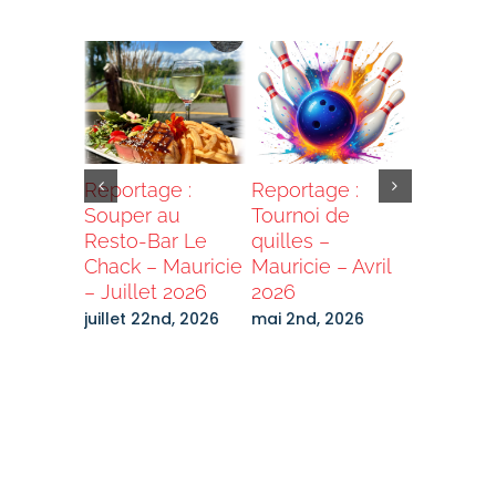
e :
Reportage :
Reportage :
Reportag
 St-
Souper au
Tournoi de
Cabane 
–
Resto-Bar Le
quilles –
– Mauric
Chack – Mauricie
Mauricie – Avril
mars 23r
th, 2026
– Juillet 2026
2026
juillet 22nd, 2026
mai 2nd, 2026