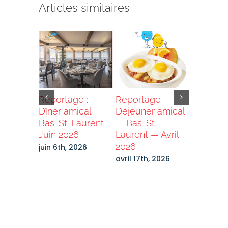
Articles similaires
ne
Reportage :
Reportage :
Grand T
e 2025 –
Dîner amical —
Déjeuner amical
2026 –
 de la
Bas-St-Laurent –
— Bas-St-
Destinat
Juin 2026
Laurent — Avril
Laurenti
e
2026
Bénévol
juin 6th, 2026
recherc
4th, 2025
avril 17th, 2026
mars 2nd