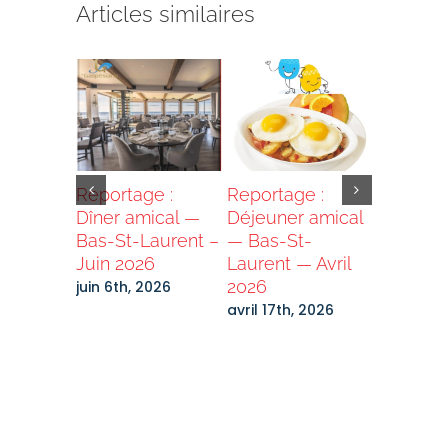
Articles similaires
ne
Reportage :
Reportage :
Grand T
e 2025 –
Dîner amical —
Déjeuner amical
2026 –
 de la
Bas-St-Laurent –
— Bas-St-
Destinat
Juin 2026
Laurent — Avril
Laurenti
e
2026
Bénévol
juin 6th, 2026
recherc
4th, 2025
avril 17th, 2026
mars 2nd