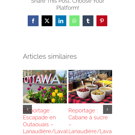
Share This Post, Choose Your
Platform!
Facebook
X
LinkedIn
WhatsApp
Tumblr
Pinterest
Articles similaires
our BN
Reportage :
Reportage :
Reportag
Escapade en
Cabane à sucre
Visite de
ion
Outaouais –
–
Maison 
des –
Lanaudière/Laval
Lanaudière/Laval
Canada