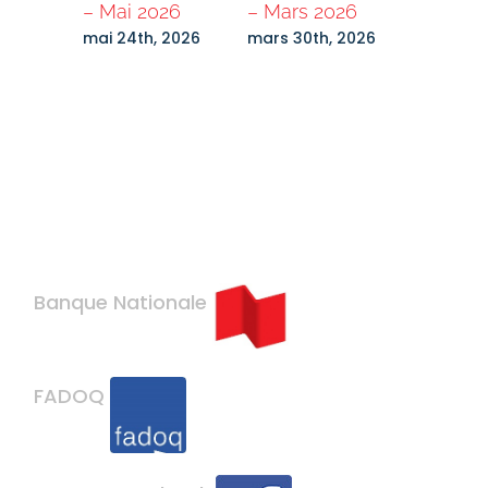
es
– Mai 2026
– Mars 2026
Lanaudi
hés
— Mars 
mai 24th, 2026
mars 30th, 2026
 2026
mars 30th
Banque Nationale
FADOQ