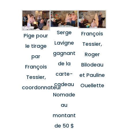
Serge
François
Pige pour
Lavigne
Tessier,
le tirage
gagnant
Roger
par
de la
Bilodeau
François
carte-
et Pauline
Tessier,
cadeau
Ouellette
coordonnateur
Nomade
au
montant
de 50 $