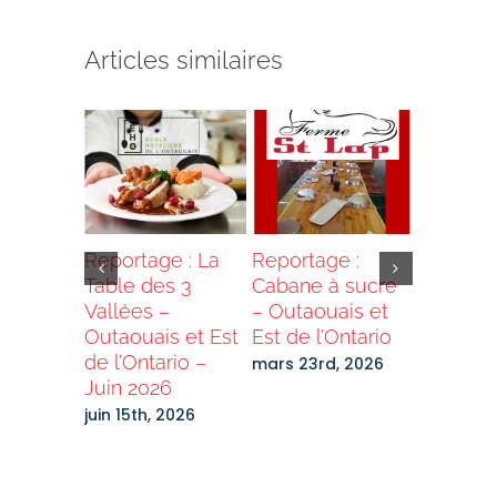
Articles similaires
e :
Reportage : La
Reportage :
Grand T
antée de
Table des 3
Cabane à sucre
2026 –
 de
Vallées –
– Outaouais et
Destinat
ais –
Outaouais et Est
Est de l’Ontario
Laurenti
s et Est
de l’Ontario –
Bénévol
mars 23rd, 2026
rio –
Juin 2026
recherc
 2025
juin 15th, 2026
mars 2nd
4th, 2025