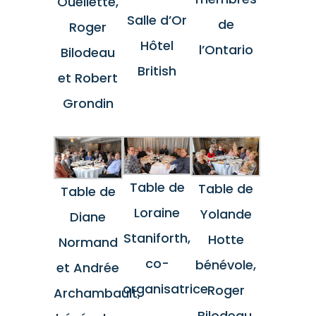
Ouellette,
Salle d’Or
de
Roger
Hôtel
l’Ontario
Bilodeau
British
et Robert
Grondin
Table de
Table de
Table de
Loraine
Yolande
Diane
Staniforth,
Hotte
Normand
co-
bénévole,
et Andrée
organisatrice
Roger
Archambault,
Bilodeau,