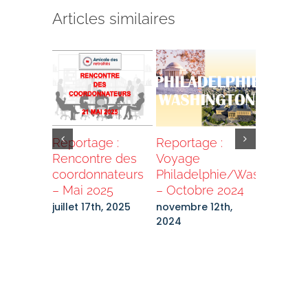
Articles similaires
Reportage :
Reportage :
REPORT
Rencontre des
Voyage
L’Horiz
e :
coordonnateurs
Philadelphie/Washington
–
e en
– Mai 2025
– Octobre 2024
Lanaudi
Juillet
– Juin 2
juillet 17th, 2025
novembre 12th,
2024
juin 21st,
e 2nd,