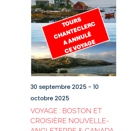
Évèn
de
vues
Évènem
30 septembre 2025
-
10
octobre 2025
VOYAGE : BOSTON ET
CROISIÈRE NOUVELLE-
ANGLETERRE & CANADA