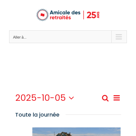
Passer
au
contenu
Aller à...
2025-10-05
Recherch
Navig
Recher
Jour
Sélectionnez
de
et
une
Toute la journée
date.
vues
navigat