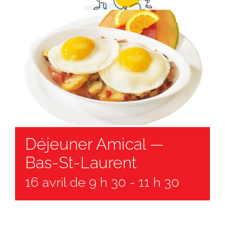
Déjeuner Amical —
Bas-St-Laurent
16 avril de 9 h 30
-
11 h 30