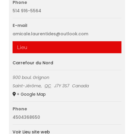
Phone
514 916-5564
E-mail
amicale.laurentides@outlook.com
Lieu
Carrefour du Nord
900 boul. Grignon
Saint-Jérôme
,
QC
J7Y 3S7
Canada
+ Google Map
Phone
4504368650
Voir Lieu site web