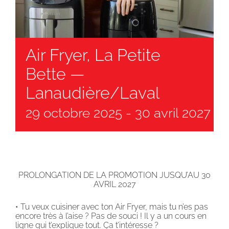
Air Fryer, La Petite
Bette —
Lanaudière/Laval
29 octobre 2025
-
30 avril 2027
PROLONGATION DE LA PROMOTION JUSQU’AU 30
AVRIL 2027
• Tu veux cuisiner avec ton Air Fryer, mais tu n’es pas
encore très à l’aise ? Pas de souci ! Il y a un cours en
ligne qui t’explique tout. Ça t’intéresse ?