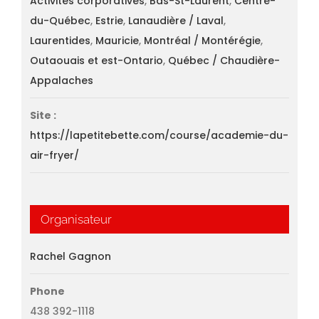
Activités corporatives
,
Bas-St-Laurent
,
Centre-
du-Québec
,
Estrie
,
Lanaudière / Laval
,
Laurentides
,
Mauricie
,
Montréal / Montérégie
,
Outaouais et est-Ontario
,
Québec / Chaudière-
Appalaches
Site :
https://lapetitebette.com/course/academie-du-
air-fryer/
Organisateur
Rachel Gagnon
Phone
438 392-1118