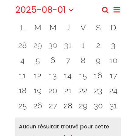
2025-08-01
Recherch
Navig
Recher
Mois
Sélectionnez
de
Calendrier
et
une
L
M
M
J
V
S
D
date.
vues
de
navigat
0
0
0
0
0
0
0
28
29
30
31
1
2
3
Évèn
Évènements
de
évènement,
évènement,
évènement,
évènement,
évènement,
évènement
évène
0
0
0
0
0
0
0
4
5
6
7
8
9
10
vues
évènement,
évènement,
évènement,
évènement,
évènement,
évènement
évènem
Évènem
0
0
0
0
0
0
0
11
12
13
14
15
16
17
évènement,
évènement,
évènement,
évènement,
évènement,
évènement
évènem
0
0
0
0
0
0
0
18
19
20
21
22
23
24
évènement,
évènement,
évènement,
évènement,
évènement,
évènement
évènem
0
0
0
0
0
0
0
25
26
27
28
29
30
31
évènement,
évènement,
évènement,
évènement,
évènement,
évènement
évènem
Aucun résultat trouvé pour cette